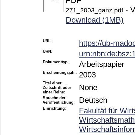
PDF
- V
271_2003_ganz.pdf
Download (1MB)
URL
:
https://ub-mado
URN
:
urn:nbn:de:bsz
Dokumenttyp
:
Arbeitspapier
Erscheinungsjahr
:
2003
Titel einer
None
Zeitschrift oder
einer Reihe
:
Sprache der
Deutsch
Veröffentlichung
:
Einrichtung
:
Fakultät für Wir
Wirtschaftsmathe
Wirtschaftsinfo