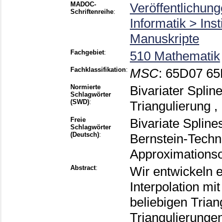
MADOC-
Veröffentlichung
Schriftenreihe
:
Informatik > Ins
Manuskripte
Fachgebiet
:
510 Mathematik
Fachklassifikation
:
MSC
:
65D07 65
Normierte
Bivariater Splin
Schlagwörter
(SWD)
:
Triangulierung ,
Freie
Bivariate Spline
Schlagwörter
(Deutsch)
:
Bernstein-Techni
Approximations
Abstract
:
Wir entwickeln 
Interpolation mi
beliebigen Trian
Triangulierungen