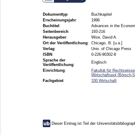
Dokumenttyp
:
Buchkapitel
Erscheinungsjahr
:
1996
Buchtitel
:
Advances in the Economi
Seitenbereich
:
193-216
Herausgeber
:
Wise, David A.
Ort der Veröffentlichung
:
Chicago, Ill. [u.a.]
Verlag
:
Univ. of Chicago Press
ISBN
:
0-226-90302-8
Sprache der
Englisch
Veröffentlichung
:
Einrichtung
:
Fakultät für Rechtswiss
Wirtschaftspol (Börsch-
Fachgebiet
:
330 Wirtschaft
Dieser Eintrag ist Teil der Universitätsbibliograp