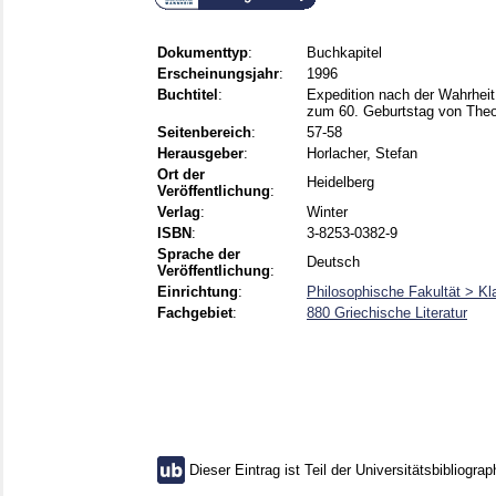
Dokumenttyp
:
Buchkapitel
Erscheinungsjahr
:
1996
Buchtitel
:
Expedition nach der Wahrheit
zum 60. Geburtstag von The
Seitenbereich
:
57-58
Herausgeber
:
Horlacher, Stefan
Ort der
Heidelberg
Veröffentlichung
:
Verlag
:
Winter
ISBN
:
3-8253-0382-9
Sprache der
Deutsch
Veröffentlichung
:
Einrichtung
:
Philosophische Fakultät > Kla
Fachgebiet
:
880 Griechische Literatur
Dieser Eintrag ist Teil der Universitätsbibliograp