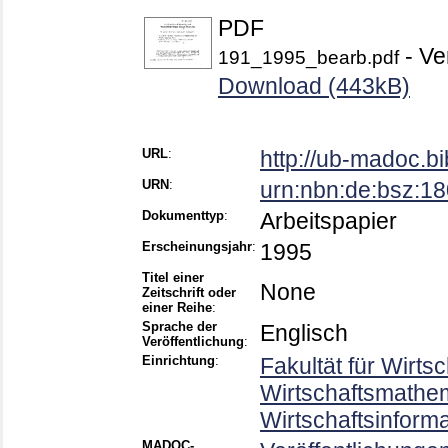
PDF
- Ve
191_1995_bearb.pdf
Download (443kB)
URL
:
http://ub-madoc.b
URN
:
urn:nbn:de:bsz:1
Dokumenttyp
:
Arbeitspapier
Erscheinungsjahr
:
1995
Titel einer
None
Zeitschrift oder
einer Reihe
:
Sprache der
Englisch
Veröffentlichung
:
Einrichtung
:
Fakultät für Wirts
Wirtschaftsmathema
Wirtschaftsinform
MADOC-