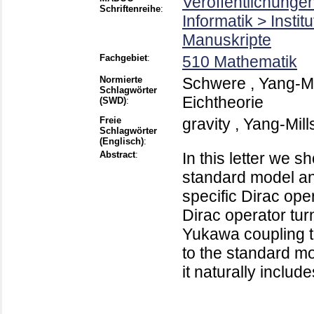
Veröffentlichunge
Schriftenreihe
:
Informatik > Insti
Manuskripte
Fachgebiet
:
510 Mathematik
Normierte
Schwere , Yang-Mi
Schlagwörter
Eichtheorie
(SWD)
:
Freie
gravity , Yang-Mil
Schlagwörter
(Englisch)
:
Abstract
:
In this letter we s
standard model an
specific Dirac oper
Dirac operator turn
Yukawa coupling t
to the standard mo
it naturally include