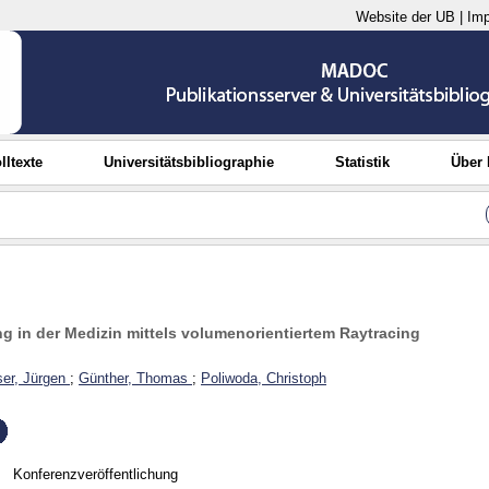
Website der UB
|
Im
lltexte
Universitätsbibliographie
Statistik
Über
ng in der Medizin mittels volumenorientiertem Raytracing
er, Jürgen
;
Günther, Thomas
;
Poliwoda, Christoph
Konferenzveröffentlichung