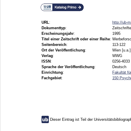
URL
:
http://ub-
Dokumenttyp
:
Zeitschrift
Erscheinungsjahr
:
1995
Titel einer Zeitschrift oder einer Reihe
:
Werbefors
Seitenbereich
:
113-122
Ort der Veröffentlichung
:
Wien [u.a.]
Verlag
:
WWG
ISSN
:
0256-4033
Sprache der Veröffentlichung
:
Deutsch
Einrichtung
:
Fakultät f
Fachgebiet
:
150 Psycho
Dieser Eintrag ist Teil der Universitätsbibliograp