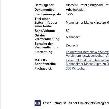
Herausgeber
:
Albrecht, Peter
;
Burghard, Pe
Dokumenttyp
:
Arbeitspapier
Erscheinungsjahr
:
1995
Titel einer
Zeitschrift oder
Mannheimer Manuskripte zu Ri
einer Reihe
:
Band/Volume
:
80
Ort der
Mannheim
Veröffentlichung
:
Sprache der
Deutsch
Veröffentlichung
:
Einrichtung
:
Fakultät für Betriebswirtschaf
Versicherungswissenschaft (A
MADOC-
Lehrstuhl für ABWL, Risikothe
Schriftenreihe
:
Mannheimer Manuskripte zu Ri
Fachgebiet
:
330 Wirtschaft
Dieser Eintrag ist Teil der Universitätsbibliograp