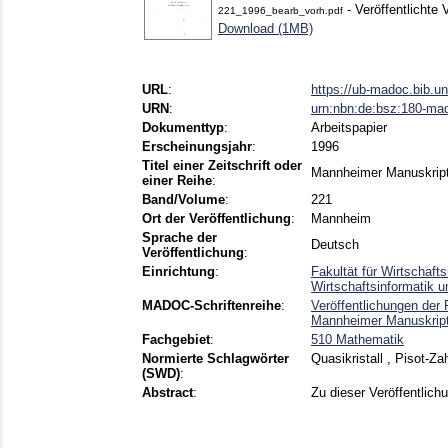
- Veröffentlichte 
221_1996_bearb_vorh.pdf
Download (1MB)
URL
:
https://ub-madoc.bib.u
URN
:
urn:nbn:de:bsz:180-ma
Dokumenttyp
:
Arbeitspapier
Erscheinungsjahr
:
1996
Titel einer Zeitschrift oder
Mannheimer Manuskripte
einer Reihe
:
Band/Volume
:
221
Ort der Veröffentlichung
:
Mannheim
Sprache der
Deutsch
Veröffentlichung
:
Einrichtung
:
Fakultät für Wirtschaft
Wirtschaftsinformatik 
MADOC-Schriftenreihe
:
Veröffentlichungen der 
Mannheimer Manuskrip
Fachgebiet
:
510 Mathematik
Normierte Schlagwörter
Quasikristall , Pisot-Za
(SWD)
:
Abstract
:
Zu dieser Veröffentlichu