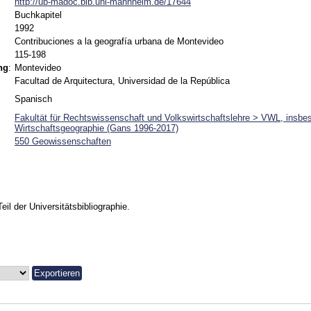
http://ub-madoc.bib.uni-mannheim.de/17644
Buchkapitel
1992
Contribuciones a la geografía urbana de Montevideo
115-198
ng
:
Montevideo
Facultad de Arquitectura, Universidad de la República
Spanisch
Fakultät für Rechtswissenschaft und Volkswirtschaftslehre > VWL, insbes
Wirtschaftsgeographie (Gans 1996-2017)
550 Geowissenschaften
Teil der Universitätsbibliographie.