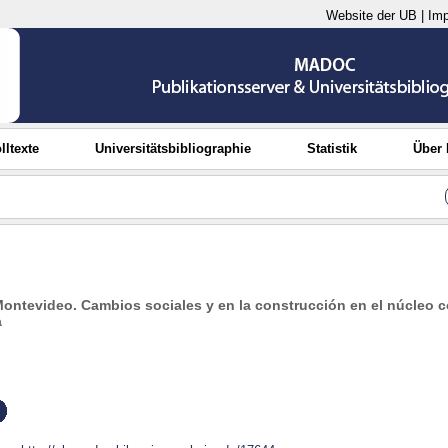
Website der UB
|
Im
lltexte
Universitätsbibliographie
Statistik
Über
ontevideo. Cambios sociales y en la construcción en el núcleo co
a