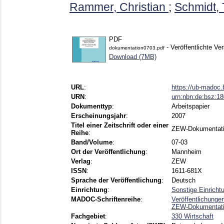
Rammer, Christian
;
Schmidt, 
PDF
- Veröffentlichte Ve
dokumentation0703.pdf
Download (7MB)
URL
:
https://ub-madoc
URN
:
urn:nbn:de:bsz:1
Dokumenttyp
:
Arbeitspapier
Erscheinungsjahr
:
2007
Titel einer Zeitschrift oder einer
ZEW-Dokumentat
Reihe
:
Band/Volume
:
07-03
Ort der Veröffentlichung
:
Mannheim
Verlag
:
ZEW
ISSN
:
1611-681X
Sprache der Veröffentlichung
:
Deutsch
Einrichtung
:
Sonstige Einricht
MADOC-Schriftenreihe
:
Veröffentlichunge
ZEW-Dokumentat
Fachgebiet
:
330 Wirtschaft