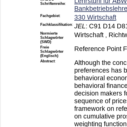
Lehrstuhl für ABWL
Schriftenreihe
:
Bankbetriebslehr
Fachgebiet
:
330 Wirtschaft
Fachklassifikation
:
JEL
:
C91 D14 D81
Normierte
Wirtschaft , Richt
Schlagwörter
(SWD)
:
Freie
Reference Point F
Schlagwörter
(Englisch)
:
Abstract
:
Although the conc
preferences has be
behavioral econom
behavioral finance
decision makers fo
sequence of price
framework on refe
on cumulative pro
weighting functio