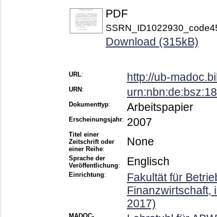
PDF
SSRN_ID1022930_code45
Download (315kB)
URL
:
http://ub-madoc.
URN
:
urn:nbn:de:bsz:
Dokumenttyp
:
Arbeitspapier
Erscheinungsjahr
:
2007
Titel einer
None
Zeitschrift oder
einer Reihe
:
Sprache der
Englisch
Veröffentlichung
:
Einrichtung
:
Fakultät für Betri
Finanzwirtschaft,
2017)
MADOC-