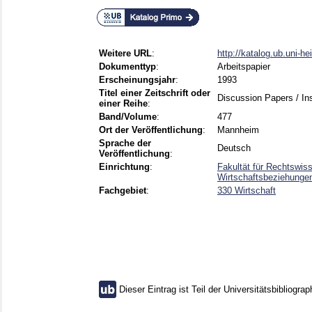
Weitere URL
:
http://katalog.ub.uni-hei
Dokumenttyp
:
Arbeitspapier
Erscheinungsjahr
:
1993
Titel einer Zeitschrift oder
Discussion Papers / Inst
einer Reihe
:
Band/Volume
:
477
Ort der Veröffentlichung
:
Mannheim
Sprache der
Deutsch
Veröffentlichung
:
Einrichtung
:
Fakultät für Rechtswis
Wirtschaftsbeziehunge
Fachgebiet
:
330 Wirtschaft
Dieser Eintrag ist Teil der Universitätsbibliograp