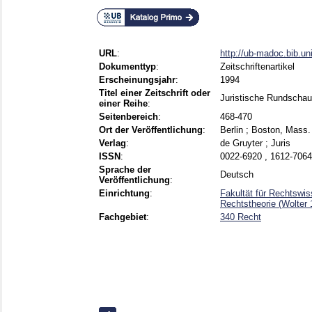
URL
:
http://ub-madoc.bib.u
Dokumenttyp
:
Zeitschriftenartikel
Erscheinungsjahr
:
1994
Titel einer Zeitschrift oder
Juristische Rundschau
einer Reihe
:
Seitenbereich
:
468-470
Ort der Veröffentlichung
:
Berlin ; Boston, Mass.
Verlag
:
de Gruyter ; Juris
ISSN
:
0022-6920 , 1612-7064
Sprache der
Deutsch
Veröffentlichung
:
Einrichtung
:
Fakultät für Rechtswis
Rechtstheorie (Wolter
Fachgebiet
:
340 Recht