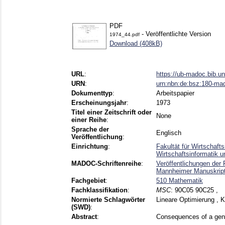
PDF
- Veröffentlichte Version
1974_44.pdf
Download (408kB)
URL
:
https://ub-madoc.bib.u
URN
:
urn:nbn:de:bsz:180-ma
Dokumenttyp
:
Arbeitspapier
Erscheinungsjahr
:
1973
Titel einer Zeitschrift oder
None
einer Reihe
:
Sprache der
Englisch
Veröffentlichung
:
Einrichtung
:
Fakultät für Wirtschaft
Wirtschaftsinformatik 
MADOC-Schriftenreihe
:
Veröffentlichungen der 
Mannheimer Manuskrip
Fachgebiet
:
510 Mathematik
Fachklassifikation
:
MSC
:
90C05 90C25 ,
Normierte Schlagwörter
Lineare Optimierung , 
(SWD)
:
Abstract
:
Consequences of a gener