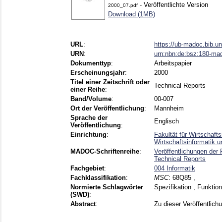
- Veröffentlichte Version
2000_07.pdf
Download (1MB)
URL
:
https://ub-madoc.bib.u
URN
:
urn:nbn:de:bsz:180-ma
Dokumenttyp
:
Arbeitspapier
Erscheinungsjahr
:
2000
Titel einer Zeitschrift oder
Technical Reports
einer Reihe
:
Band/Volume
:
00-007
Ort der Veröffentlichung
:
Mannheim
Sprache der
Englisch
Veröffentlichung
:
Einrichtung
:
Fakultät für Wirtschaft
Wirtschaftsinformatik 
MADOC-Schriftenreihe
:
Veröffentlichungen der F
Technical Reports
Fachgebiet
:
004 Informatik
Fachklassifikation
:
MSC
:
68Q85 ,
Normierte Schlagwörter
Spezifikation , Funktio
(SWD)
:
Abstract
:
Zu dieser Veröffentlichu