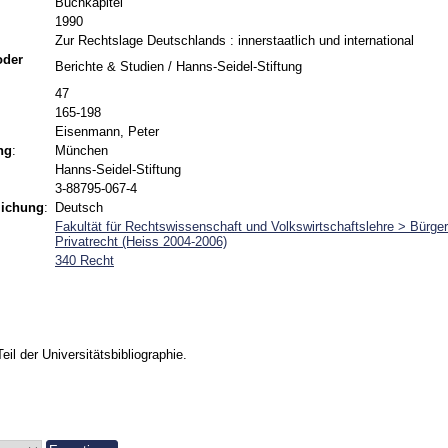
Buchkapitel
1990
Zur Rechtslage Deutschlands : innerstaatlich und international
 oder
Berichte & Studien / Hanns-Seidel-Stiftung
47
165-198
Eisenmann, Peter
ng
:
München
Hanns-Seidel-Stiftung
3-88795-067-4
lichung
:
Deutsch
Fakultät für Rechtswissenschaft und Volkswirtschaftslehre > Bürgerl
Privatrecht (Heiss 2004-2006)
340 Recht
Teil der Universitätsbibliographie.