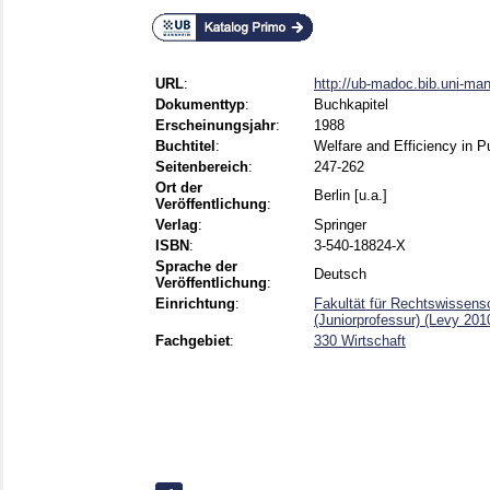
URL
:
http://ub-madoc.bib.uni-m
Dokumenttyp
:
Buchkapitel
Erscheinungsjahr
:
1988
Buchtitel
:
Welfare and Efficiency in 
Seitenbereich
:
247-262
Ort der
Berlin [u.a.]
Veröffentlichung
:
Verlag
:
Springer
ISBN
:
3-540-18824-X
Sprache der
Deutsch
Veröffentlichung
:
Einrichtung
:
Fakultät für Rechtswissens
(Juniorprofessur) (Levy 201
Fachgebiet
:
330 Wirtschaft