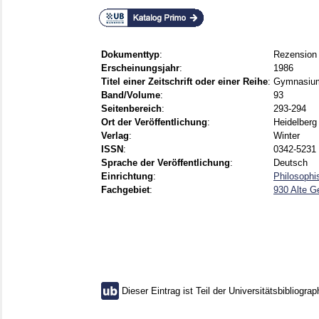
Dokumenttyp
:
Rezension
Erscheinungsjahr
:
1986
Titel einer Zeitschrift oder einer Reihe
:
Gymnasium 
Band/Volume
:
93
Seitenbereich
:
293-294
Ort der Veröffentlichung
:
Heidelberg
Verlag
:
Winter
ISSN
:
0342-5231 
Sprache der Veröffentlichung
:
Deutsch
Einrichtung
:
Philosophi
Fachgebiet
:
930 Alte G
Dieser Eintrag ist Teil der Universitätsbibliograp