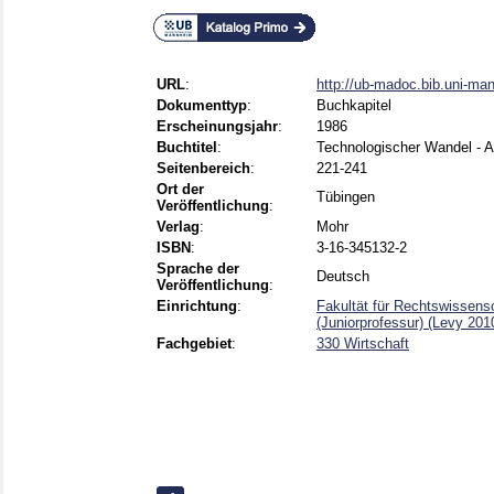
URL
:
http://ub-madoc.bib.uni-m
Dokumenttyp
:
Buchkapitel
Erscheinungsjahr
:
1986
Buchtitel
:
Technologischer Wandel - 
Seitenbereich
:
221-241
Ort der
Tübingen
Veröffentlichung
:
Verlag
:
Mohr
ISBN
:
3-16-345132-2
Sprache der
Deutsch
Veröffentlichung
:
Einrichtung
:
Fakultät für Rechtswissens
(Juniorprofessur) (Levy 201
Fachgebiet
:
330 Wirtschaft