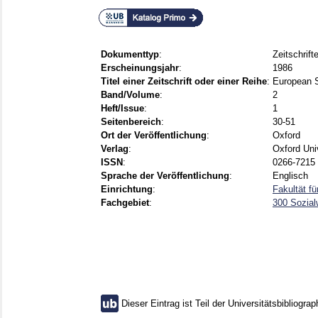
Dokumenttyp
:
Zeitschrift
Erscheinungsjahr
:
1986
Titel einer Zeitschrift oder einer Reihe
:
European S
Band/Volume
:
2
Heft/Issue
:
1
Seitenbereich
:
30-51
Ort der Veröffentlichung
:
Oxford
Verlag
:
Oxford Uni
ISSN
:
0266-7215 
Sprache der Veröffentlichung
:
Englisch
Einrichtung
:
Fakultät f
Fachgebiet
:
300 Sozial
Dieser Eintrag ist Teil der Universitätsbibliograp