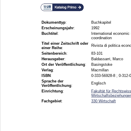
Dokumenttyp
:
Buchkapitel
Erscheinungsjahr
:
1992
Buchtitel
:
International economic
coordination
Titel einer Zeitschrift oder
Rivista di politica eco
einer Reihe
:
Seitenbereich
:
83-101
Herausgeber
:
Baldassarri, Marco
Ort der Veröffentlichung
:
Basingstoke
Verlag
:
Macmillan
ISBN
:
0-333-56928-8 ; 0-312-
Sprache der
Englisch
Veröffentlichung
:
Einrichtung
:
Fakultät für Rechtswis
Wirtschaftsbeziehunge
Fachgebiet
:
330 Wirtschaft