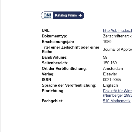
URL
:
http://ub-madoc
Dokumenttyp
:
Zeitschriftenartik
Erscheinungsjahr
:
1989
Titel einer Zeitschrift oder einer
Journal of Appro
Reihe
:
Band/Volume
:
59
Seitenbereich
:
150-169
Ort der Veröffentlichung
:
Amsterdam
Verlag
:
Elsevier
ISSN
:
0021-9045
Sprache der Veröffentlichung
:
Englisch
Einrichtung
:
Fakultät für Wir
(Nürnberger 199
Fachgebiet
:
510 Mathematik