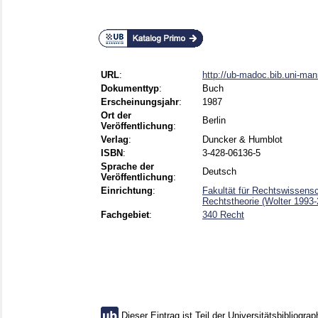
URL
:
http://ub-madoc.bib.uni-ma
Dokumenttyp
:
Buch
Erscheinungsjahr
:
1987
Ort der
Berlin
Veröffentlichung
:
Verlag
:
Duncker & Humblot
ISBN
:
3-428-06136-5
Sprache der
Deutsch
Veröffentlichung
:
Einrichtung
:
Fakultät für Rechtswissensc
Rechtstheorie (Wolter 1993
Fachgebiet
:
340 Recht
Dieser Eintrag ist Teil der Universitätsbibliograp