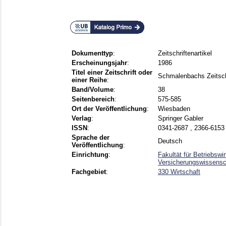
Dokumenttyp
:
Zeitschriftenartikel
Erscheinungsjahr
:
1986
Titel einer Zeitschrift oder
Schmalenbachs Zeitschri
einer Reihe
:
Band/Volume
:
38
Seitenbereich
:
575-585
Ort der Veröffentlichung
:
Wiesbaden
Verlag
:
Springer Gabler
ISSN
:
0341-2687 , 2366-6153
Sprache der
Deutsch
Veröffentlichung
:
Einrichtung
:
Fakultät für Betriebsw
Versicherungswissensch
Fachgebiet
:
330 Wirtschaft