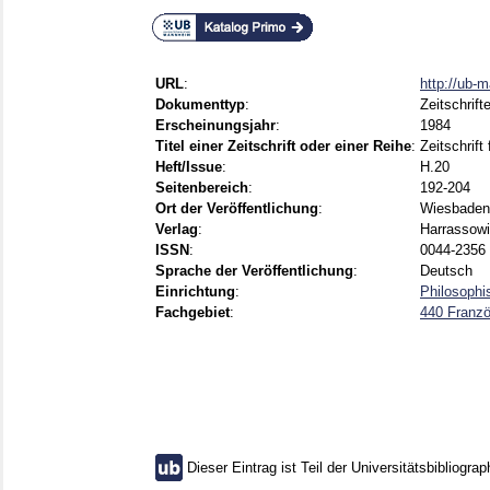
URL
:
http://ub-
Dokumenttyp
:
Zeitschrift
Erscheinungsjahr
:
1984
Titel einer Zeitschrift oder einer Reihe
:
Zeitschrift
Heft/Issue
:
H.20
Seitenbereich
:
192-204
Ort der Veröffentlichung
:
Wiesbaden
Verlag
:
Harrassowi
ISSN
:
0044-2356
Sprache der Veröffentlichung
:
Deutsch
Einrichtung
:
Philosophi
Fachgebiet
:
440 Franzö
Dieser Eintrag ist Teil der Universitätsbibliograp