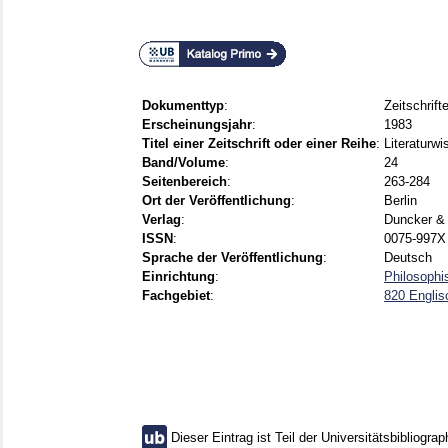
Dokumenttyp
:
Zeitschrift
Erscheinungsjahr
:
1983
Titel einer Zeitschrift oder einer Reihe
:
Literaturw
Band/Volume
:
24
Seitenbereich
:
263-284
Ort der Veröffentlichung
:
Berlin
Verlag
:
Duncker &
ISSN
:
0075-997X 
Sprache der Veröffentlichung
:
Deutsch
Einrichtung
:
Philosophi
Fachgebiet
:
820 Englisc
Dieser Eintrag ist Teil der Universitätsbibliograp