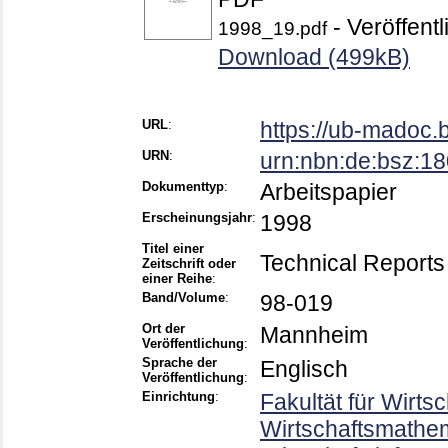
- Veröffentl
1998_19.pdf
Download (499kB)
URL
:
https://ub-madoc.
URN
:
urn:nbn:de:bsz:1
Dokumenttyp
:
Arbeitspapier
Erscheinungsjahr
:
1998
Titel einer
Technical Reports
Zeitschrift oder
einer Reihe
:
Band/Volume
:
98-019
Ort der
Mannheim
Veröffentlichung
:
Sprache der
Englisch
Veröffentlichung
:
Einrichtung
:
Fakultät für Wirts
Wirtschaftsmathema