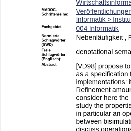
Wirtschaftsinform
MADOC-
Veröffentlichunge
Schriftenreihe
:
Informatik > Instit
Fachgebiet
:
004 Informatik
Normierte
Nebenläufigkeit ,
Schlagwörter
(SWD)
:
Freie
denotational seman
Schlagwörter
(Englisch)
:
Abstract
:
[VD98] propose to 
as a specification 
implementations: i
Refinement amount
consider here the 
study the properti
in particular an o
between bisimulat
discuss operation