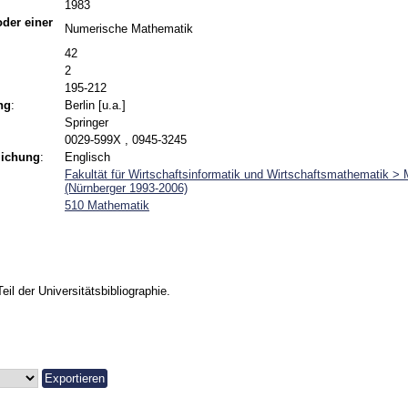
1983
 oder einer
Numerische Mathematik
42
2
195-212
ng
:
Berlin [u.a.]
Springer
0029-599X , 0945-3245
lichung
:
Englisch
Fakultät für Wirtschaftsinformatik und Wirtschaftsmathematik >
(Nürnberger 1993-2006)
510 Mathematik
Teil der Universitätsbibliographie.