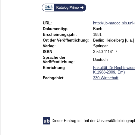
URL
:
http://ub-madoc.bib.un
Dokumenttyp
:
Buch
Erscheinungsjahr
:
1981
Ort der Veröffentlichung
:
Berlin; Heidelberg [u.a.]
Verlag
:
Springer
ISBN
:
3-540-11141-7
Sprache der
Deutsch
Veröffentlichung
:
Einrichtung
:
Fakultät für Rechtswis
K.1988-2009, Em)
Fachgebiet
:
330 Wirtschaft
Dieser Eintrag ist Teil der Universitätsbibliograp