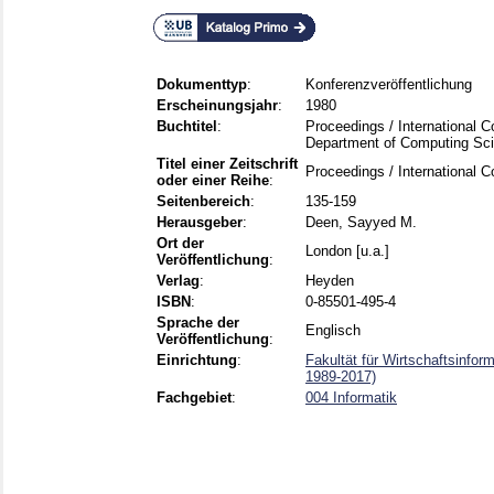
Dokumenttyp
:
Konferenzveröffentlichung
Erscheinungsjahr
:
1980
Buchtitel
:
Proceedings / International C
Department of Computing Scie
Titel einer Zeitschrift
Proceedings / International 
oder einer Reihe
:
Seitenbereich
:
135-159
Herausgeber
:
Deen, Sayyed M.
Ort der
London [u.a.]
Veröffentlichung
:
Verlag
:
Heyden
ISBN
:
0-85501-495-4
Sprache der
Englisch
Veröffentlichung
:
Einrichtung
:
Fakultät für Wirtschaftsinfor
1989-2017)
Fachgebiet
:
004 Informatik