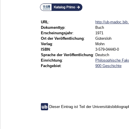
URL
:
http://ub-madoc.bi
Dokumenttyp
:
Buch
Erscheinungsjahr
:
1971
Ort der Veröffentlichung
:
Gütersloh
Verlag
:
Mohn
ISBN
:
3-579-04440-0
Sprache der Veröffentlichung
:
Deutsch
Einrichtung
:
Philosophische Fak
Fachgebiet
:
900 Geschichte
Dieser Eintrag ist Teil der Universitätsbibliograp