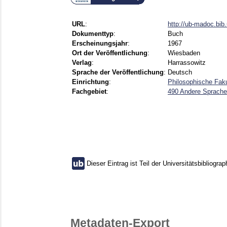
URL
:
http://ub-madoc.bi
Dokumenttyp
:
Buch
Erscheinungsjahr
:
1967
Ort der Veröffentlichung
:
Wiesbaden
Verlag
:
Harrassowitz
Sprache der Veröffentlichung
:
Deutsch
Einrichtung
:
Philosophische Faku
Fachgebiet
:
490 Andere Sprach
Dieser Eintrag ist Teil der Universitätsbibliograp
Metadaten-Export