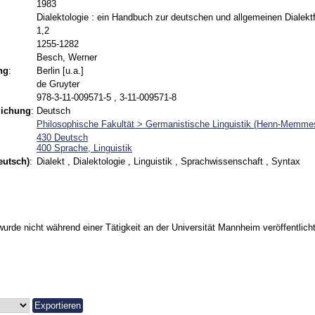
1983
Dialektologie : ein Handbuch zur deutschen und allgemeinen Dialekt
1,2
1255-1282
Besch, Werner
ng
:
Berlin [u.a.]
de Gruyter
978-3-11-009571-5 , 3-11-009571-8
lichung
:
Deutsch
Philosophische Fakultät > Germanistische Linguistik (Henn-Memme
430 Deutsch
400 Sprache, Linguistik
eutsch)
:
Dialekt , Dialektologie , Linguistik , Sprachwissenschaft , Syntax
urde nicht während einer Tätigkeit an der Universität Mannheim veröffentlicht