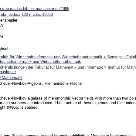
p://ub-madoc.bib.uni-mannheim.de/1985
n:nbn:de:bsz:180-madoc-19858
eitspapier
89
ne
lisch
ultät für Wirtschaftsinformatik und Wirtschaftsmathematik > Sonstige - Fakult
tschaftsinformatik und Wirtschaftsmathematik
öffentlichungen der Fakultät für Mathematik und Informatik > Institut für M
nuskripte
0 Mathematik
chever-Novikov-Algebra , Riemannsche Fläche
chever-Novikov algebras of meromorphic vector fields with more than two pol
mann surfaces are introduced. The stucture of these algebras and their indu
ght &#955; is studied.
vom Publikationsserver der Universitätsbibliothek Mannheim bereitgestellt.