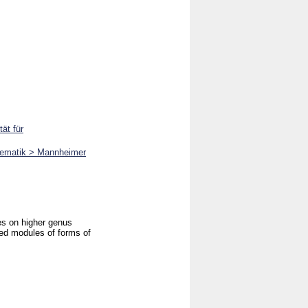
ät für
athematik > Mannheimer
es on higher genus
ced modules of forms of