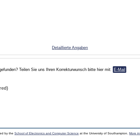
Detaillierte Angaben
gefunden? Teilen Sie uns Ihren Korrekturwunsch bitte hier mit:
E-Mail
red)
ped by the
School of Electronics and Computer Science
at the University of Southampton.
More in