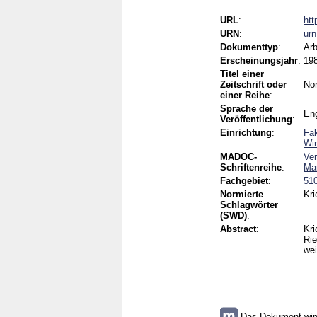
URL
:
htt
URN
:
ur
Dokumenttyp
:
Arb
Erscheinungsjahr
:
19
Titel einer
Zeitschrift oder
No
einer Reihe
:
Sprache der
Eng
Veröffentlichung
:
Einrichtung
:
Fak
Wir
MADOC-
Ver
Schriftenreihe
:
Ma
Fachgebiet
:
51
Normierte
Kri
Schlagwörter
(SWD)
:
Abstract
:
Kri
Rie
wei
Das Dokument wird 