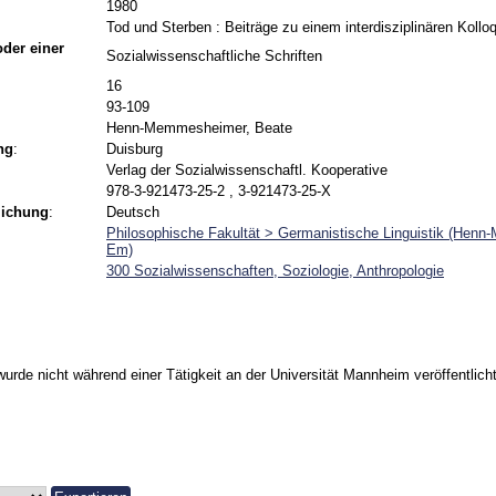
1980
Tod und Sterben : Beiträge zu einem interdisziplinären Kollo
 oder einer
Sozialwissenschaftliche Schriften
16
93-109
Henn-Memmesheimer, Beate
ng
:
Duisburg
Verlag der Sozialwissenschaftl. Kooperative
978-3-921473-25-2 , 3-921473-25-X
lichung
:
Deutsch
Philosophische Fakultät > Germanistische Linguistik (Hen
Em)
300 Sozialwissenschaften, Soziologie, Anthropologie
urde nicht während einer Tätigkeit an der Universität Mannheim veröffentlicht