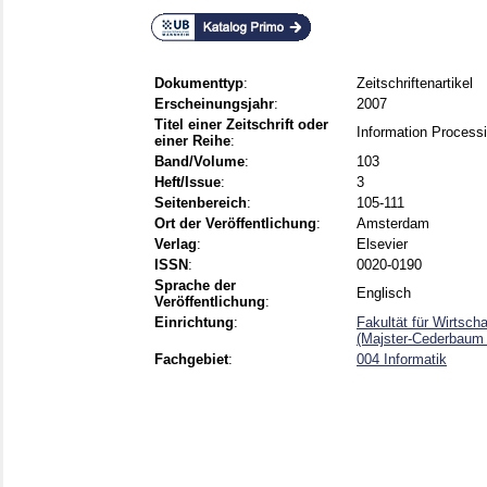
Dokumenttyp
:
Zeitschriftenartikel
Erscheinungsjahr
:
2007
Titel einer Zeitschrift oder
Information Processi
einer Reihe
:
Band/Volume
:
103
Heft/Issue
:
3
Seitenbereich
:
105-111
Ort der Veröffentlichung
:
Amsterdam
Verlag
:
Elsevier
ISSN
:
0020-0190
Sprache der
Englisch
Veröffentlichung
:
Einrichtung
:
Fakultät für Wirtsch
(Majster-Cederbaum
Fachgebiet
:
004 Informatik