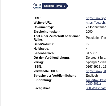
URL
:
https://link.s
Weitere URL
:
https://searc
Dokumenttyp
:
Zeitschriftenar
Erscheinungsjahr
:
2000
Titel einer Zeitschrift oder einer
Population Re
Reihe
:
Band/Volume
:
19
Heft/Issue
:
4
Seitenbereich
:
317-337
Ort der Veröffentlichung
:
Dordrecht [u.a.
Verlag
:
Springer Scie
ISSN
:
0167-5923 , 1
Verwandte URLs
:
https://www.js
Sprache der Veröffentlichung
:
Englisch
Einrichtung
:
Außerfakultär
1989-2011)
Fachgebiet
:
330 Wirtschaft