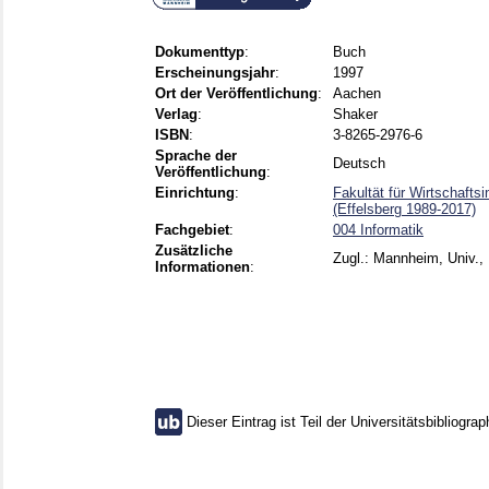
Dokumenttyp
:
Buch
Erscheinungsjahr
:
1997
Ort der Veröffentlichung
:
Aachen
Verlag
:
Shaker
ISBN
:
3-8265-2976-6
Sprache der
Deutsch
Veröffentlichung
:
Einrichtung
:
Fakultät für Wirtschafts
(Effelsberg 1989-2017)
Fachgebiet
:
004 Informatik
Zusätzliche
Zugl.: Mannheim, Univ., 
Informationen
:
Dieser Eintrag ist Teil der Universitätsbibliograp