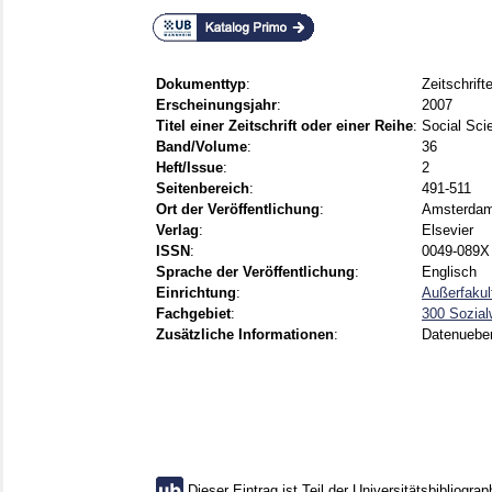
Dokumenttyp
:
Zeitschrift
Erscheinungsjahr
:
2007
Titel einer Zeitschrift oder einer Reihe
:
Social Sci
Band/Volume
:
36
Heft/Issue
:
2
Seitenbereich
:
491-511
Ort der Veröffentlichung
:
Amsterda
Verlag
:
Elsevier
ISSN
:
0049-089X 
Sprache der Veröffentlichung
:
Englisch
Einrichtung
:
Außerfakul
Fachgebiet
:
300 Sozial
Zusätzliche Informationen
:
Datenueb
Dieser Eintrag ist Teil der Universitätsbibliograp