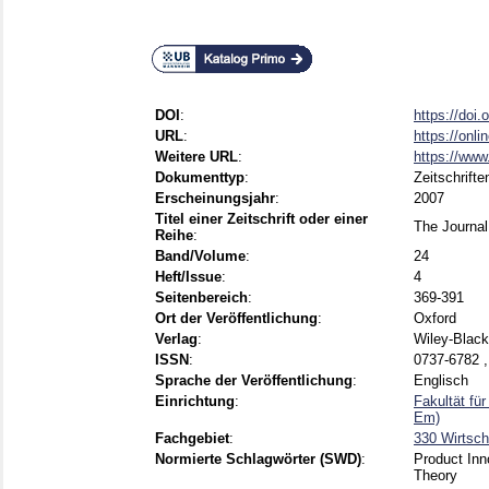
DOI
:
https://doi
URL
:
https://onli
Weitere URL
:
https://www
Dokumenttyp
:
Zeitschrifte
Erscheinungsjahr
:
2007
Titel einer Zeitschrift oder einer
The Journal
Reihe
:
Band/Volume
:
24
Heft/Issue
:
4
Seitenbereich
:
369-391
Ort der Veröffentlichung
:
Oxford
Verlag
:
Wiley-Black
ISSN
:
0737-6782 
Sprache der Veröffentlichung
:
Englisch
Einrichtung
:
Fakultät fü
Em)
Fachgebiet
:
330 Wirtsch
Normierte Schlagwörter (SWD)
:
Product Inno
Theory