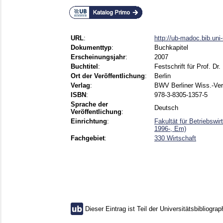
URL
:
http://ub-madoc.bib.un
Dokumenttyp
:
Buchkapitel
Erscheinungsjahr
:
2007
Buchtitel
:
Festschrift für Prof. Dr
Ort der Veröffentlichung
:
Berlin
Verlag
:
BWV Berliner Wiss.-Ver
ISBN
:
978-3-8305-1357-5
Sprache der
Deutsch
Veröffentlichung
:
Einrichtung
:
Fakultät für Betriebswi
1996-, Em)
Fachgebiet
:
330 Wirtschaft
Dieser Eintrag ist Teil der Universitätsbibliograp