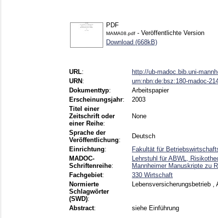
PDF
- Veröffentlichte Version
MAMA08.pdf
Download (668kB)
URL
:
http://ub-madoc.bib.uni-mann
URN
:
urn:nbn:de:bsz:180-madoc-21
Dokumenttyp
:
Arbeitspapier
Erscheinungsjahr
:
2003
Titel einer
Zeitschrift oder
None
einer Reihe
:
Sprache der
Deutsch
Veröffentlichung
:
Einrichtung
:
Fakultät für Betriebswirtschaft
MADOC-
Lehrstuhl für ABWL, Risikothe
Schriftenreihe
:
Mannheimer Manuskripte zu Ri
Fachgebiet
:
330 Wirtschaft
Normierte
Lebensversicherungsbetrieb , 
Schlagwörter
(SWD)
:
Abstract
:
siehe Einführung