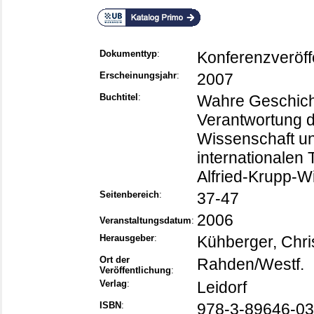
Dokumenttyp
:
Konferenzveröff
Erscheinungsjahr
:
2007
Buchtitel
:
Wahre Geschicht
Verantwortung d
Wissenschaft un
internationalen
Alfried-Krupp-W
Seitenbereich
:
37-47
2006
Veranstaltungsdatum
:
Herausgeber
:
Kühberger, Chri
Ort der
Rahden/Westf.
Veröffentlichung
:
Verlag
:
Leidorf
ISBN
:
978-3-89646-03