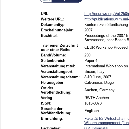
URL
:
http://ceur-ws.org/Vol-250
Weitere URL
:
http://publications.wim.un
Dokumenttyp
:
Konferenzveröffentlichung
Erscheinungsjahr
:
2007
Buchtitel
:
Proceedings of the 2007 In
Bressanone, near Bozen-Bo
Titel einer Zeitschrift
CEUR Workshop Proceedi
oder einer Reihe
:
Band/Volume
:
250
Seitenbereich
:
Paper 4
Veranstaltungstitel
:
International Workshop on
Veranstaltungsort
:
Brixen, Italy
Veranstaltungsdatum
:
8-10 June, 2007
Herausgeber
:
Calvanese, Diego
Ort der
Aachen, Germany
Veröffentlichung
:
Verlag
:
RWTH Aachen
ISSN
:
1613-0073
Sprache der
Englisch
Veröffentlichung
:
Einrichtung
:
Fakultät für Wirtschaftsi
Wissensmanagement (Junio
Fachgebiet
:
004 Informatik