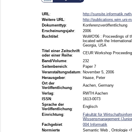
URL
:
http://sunsite.informatik.rwth
Weitere URL
:
http://publications.wim.uni-
Dokumenttyp
:
Konferenzveröffentlichung
Erscheinungsjahr
:
2006
Buchtitel
:
WoMO'06 : Proceedings of th
located with the Internatio
Georgia, USA
Titel einer Zeitschrift
CEUR Workshop Proceedin
oder einer Reihe
:
Band/Volume
:
232
Seitenbereich
:
Paper 7
Veranstaltungsdatum
:
November 5, 2006
Herausgeber
:
Haase, Peter
Ort der
Aachen, Germany
Veröffentlichung
:
Verlag
:
RWTH Aachen
ISSN
:
1613-0073
Sprache der
Englisch
Veröffentlichung
:
Einrichtung
:
Fakultät für Wirtschaftsinf
Wissensmanagement (Juniorp
Fachgebiet
:
004 Informatik
Normierte
Semantic Web , Ontologie <W