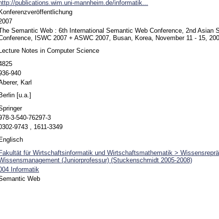
http://publications.wim.uni-mannheim.de/informatik...
Konferenzveröffentlichung
2007
The Semantic Web : 6th International Semantic Web Conference, 2nd Asian
Conference, ISWC 2007 + ASWC 2007, Busan, Korea, November 11 - 15, 200
Lecture Notes in Computer Science
4825
936-940
Aberer, Karl
Berlin [u.a.]
Springer
978-3-540-76297-3
0302-9743 , 1611-3349
Englisch
Fakultät für Wirtschaftsinformatik und Wirtschaftsmathematik > Wissensreprä
Wissensmanagement (Juniorprofessur) (Stuckenschmidt 2005-2008)
004 Informatik
Semantic Web