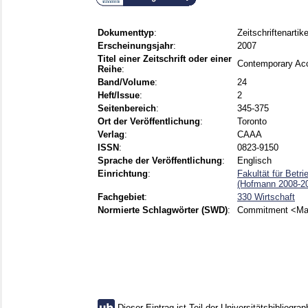
Dokumenttyp
:
Zeitschriftenartike
Erscheinungsjahr
:
2007
Titel einer Zeitschrift oder einer
Contemporary Ac
Reihe
:
Band/Volume
:
24
Heft/Issue
:
2
Seitenbereich
:
345-375
Ort der Veröffentlichung
:
Toronto
Verlag
:
CAAA
ISSN
:
0823-9150
Sprache der Veröffentlichung
:
Englisch
Einrichtung
:
Fakultät für Betr
(Hofmann 2008-2
Fachgebiet
:
330 Wirtschaft
Normierte Schlagwörter (SWD)
:
Commitment <Man
Dieser Eintrag ist Teil der Universitätsbibliograp