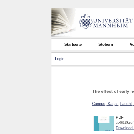
Startseite
Stöbern
Vo
Login
The effect of early 
Coneus, Katja
;
Laucht,
PDF
dp08115.pdf
Download 