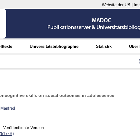
Website der UB
|
Im
lltexte
Universitätsbibliographie
Statistik
Über
noncognitive skills on social outcomes in adolescence
 Manfred
- Veröffentlichte Version
(517kB)