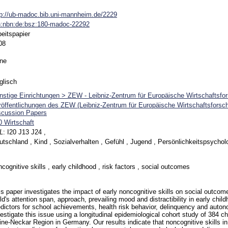
tp://ub-madoc.bib.uni-mannheim.de/2229
n:nbn:de:bsz:180-madoc-22292
beitspapier
08
ne
glisch
nstige Einrichtungen > ZEW - Leibniz-Zentrum für Europäische Wirtschaftsfo
röffentlichungen des ZEW (Leibniz-Zentrum für Europäische Wirtschaftsfors
scussion Papers
0 Wirtschaft
L
:
I20 J13 J24 ,
utschland , Kind , Sozialverhalten , Gefühl , Jugend , Persönlichkeitspsychol
cognitive skills , early childhood , risk factors , social outcomes
is paper investigates the impact of early noncognitive skills on social outco
ld's attention span, approach, prevailing mood and distractibility in early chi
edictors for school achievements, health risk behavior, delinquency and aut
estigate this issue using a longitudinal epidemiological cohort study of 384 chi
ine-Neckar Region in Germany. Our results indicate that noncognitive skills in