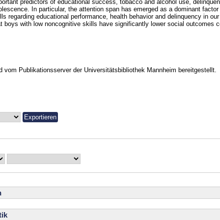
portant predictors of educational success, tobacco and alcohol use, delinqu
olescence. In particular, the attention span has emerged as a dominant facto
ills regarding educational performance, health behavior and delinquency in our 
at boys with low noncognitive skills have significantly lower social outcomes c
vom Publikationsserver der Universitätsbibliothek Mannheim bereitgestellt.
n
ik