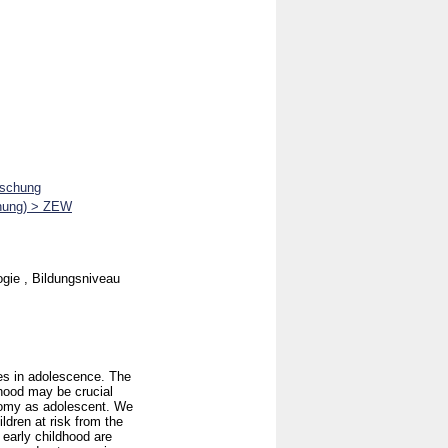
rschung
chung) > ZEW
ogie , Bildungsniveau
mes in adolescence. The
ldhood may be crucial
onomy as adolescent. We
ldren at risk from the
 early childhood are