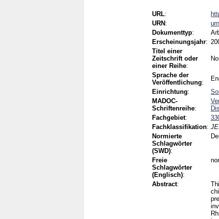
URL
:
ht
URN
:
ur
Dokumenttyp
:
Ar
Erscheinungsjahr
:
20
Titel einer
Zeitschrift oder
No
einer Reihe
:
Sprache der
En
Veröffentlichung
:
Einrichtung
:
So
MADOC-
Ve
Schriftenreihe
:
Di
Fachgebiet
:
33
Fachklassifikation
:
JE
Normierte
De
Schlagwörter
(SWD)
:
Freie
non
Schlagwörter
(Englisch)
:
Abstract
:
Th
chi
pr
inv
Rh