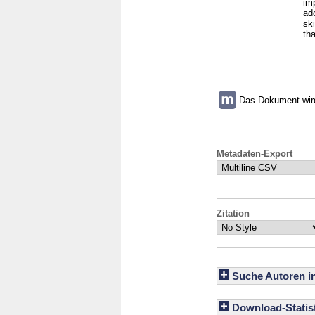
im
ad
sk
th
Das Dokument wird 
Metadaten-Export
Zitation
Suche Autoren i
Download-Statist