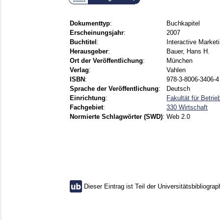
Dokumenttyp
:
Buchkapitel
Erscheinungsjahr
:
2007
Buchtitel
:
Interactive Marke
Herausgeber
:
Bauer, Hans H.
Ort der Veröffentlichung
:
München
Verlag
:
Vahlen
ISBN
:
978-3-8006-3406-4
Sprache der Veröffentlichung
:
Deutsch
Einrichtung
:
Fakultät für Betri
Fachgebiet
:
330 Wirtschaft
Normierte Schlagwörter (SWD)
:
Web 2.0
Dieser Eintrag ist Teil der Universitätsbibliograp