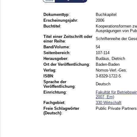
Dokumenttyp
:
Buchkapitel
Erscheinungsjahr
:
2006
Buchtitel
:
Kooperationsformen zwi
Ausprägungen von Publi
Titel einer Zeitschrift oder
Schriftenreihe der Gese
einer Reihe
:
Band/Volume
:
54
Seitenbereich
:
107-114
Herausgeber
:
Budäus, Dietrich
Ort der Veröffentlichung
:
Baden-Baden
Verlag
:
Nomos-Verl.-Ges.
ISBN
:
3-8329-1722-5
Sprache der
Deutsch
Veröffentlichung
:
Einrichtung
:
Fakultät für Betriebsw
2007, Em)
Fachgebiet
:
330 Wirtschaft
Freie Schlagwörter
Public Private Partner
(Deutsch)
: